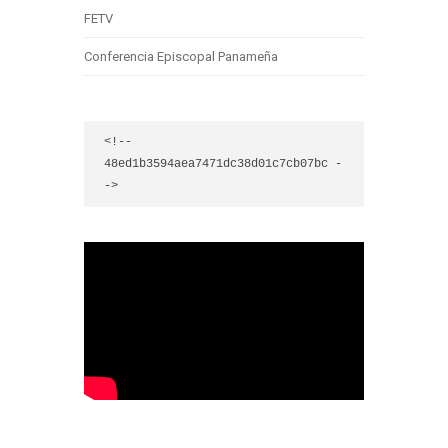
FETV
Conferencia Episcopal Panameña
<!-- 
48ed1b3594aea7471dc38d01c7cb07bc -
->