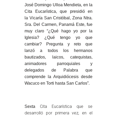
José Domingo Ulloa Mendieta,
en
la
Cita Eucarística, que
presidió
en
la
Vicaría San Cristóbal, Zona Ntra.
Sra. Del Carmen, Panamá Este,
fue
muy claro “
¿
Q
ué hago yo por la
Iglesia? ¿
Q
ué tengo yo que
cambiar?
P
regunta y reto
que
lanzó
a
todos los hermanos
bautizados, laicos, catequistas,
animadores parroquiales y
delegados de Palabra
que
comprende la Arquidiócesis desde
Wacuco en Torti hasta San Carlos”
.
Cita Eucarística que se
Sexta
desarrolló por primera vez, en el