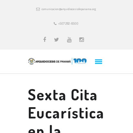
comunicacion@arquidiocesisdepanama.org
+507 282-6500
Sexta Cita
Eucarística
en la