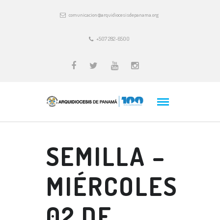
comunicacion@arquidiocesisdepanama.org
+507 282-6500
SEMILLA –
MIÉRCOLES
02 DE