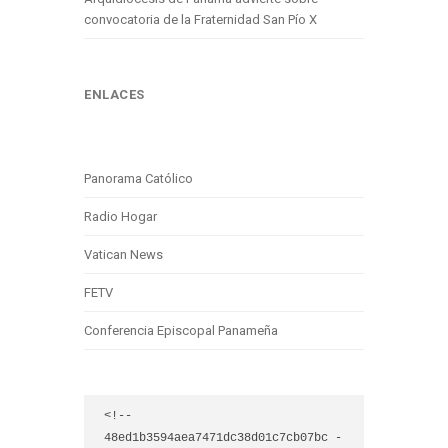
convocatoria de la Fraternidad San Pío X
ENLACES
Panorama Católico
Radio Hogar
Vatican News
FETV
Conferencia Episcopal Panameña
<!-- 
48ed1b3594aea7471dc38d01c7cb07bc -