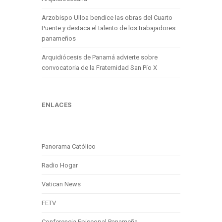
Arzobispo Ulloa bendice las obras del Cuarto
Puente y destaca el talento de los trabajadores
panameños
Arquidiócesis de Panamá advierte sobre
convocatoria de la Fraternidad San Pío X
ENLACES
Panorama Católico
Radio Hogar
Vatican News
FETV
Conferencia Episcopal Panameña