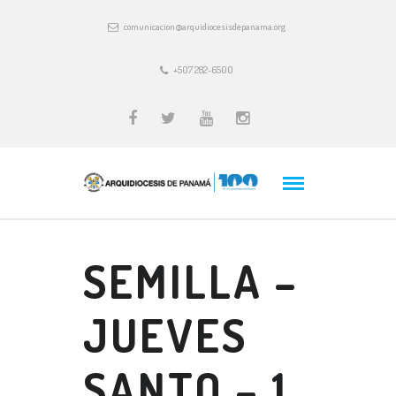
comunicacion@arquidiocesisdepanama.org
+507 282-6500
SEMILLA –
JUEVES
SANTO – 1