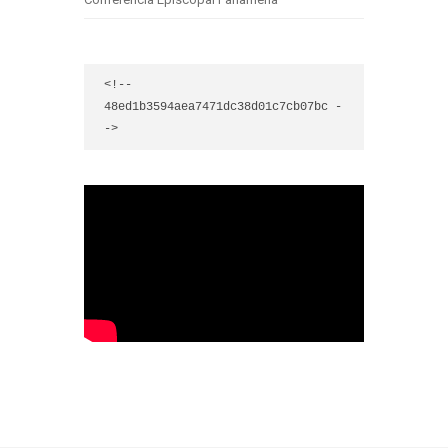
<!-- 
48ed1b3594aea7471dc38d01c7cb07bc -
->