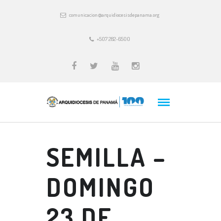
comunicacion@arquidiocesisdepanama.org
+507 282-6500
SEMILLA –
DOMINGO
23 DE