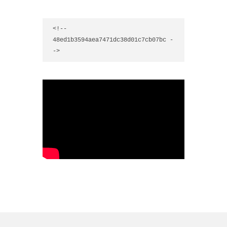
<!-- 
48ed1b3594aea7471dc38d01c7cb07bc -
->