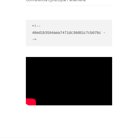
<!-- 
48ed1b3594aea7471dc38d01c7cb07bc -
->