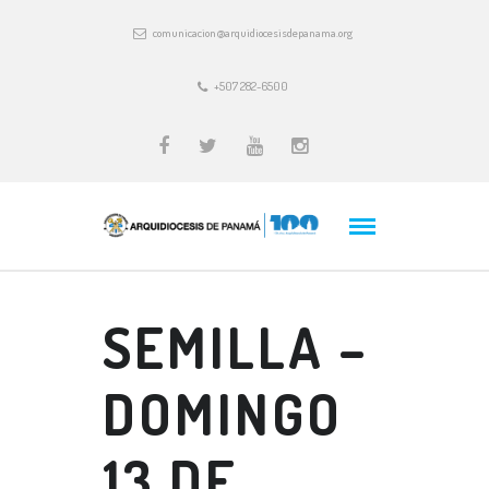
comunicacion@arquidiocesisdepanama.org
+507 282-6500
SEMILLA –
DOMINGO
13 DE