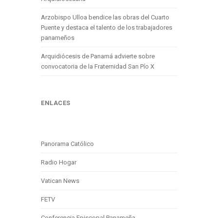
Arzobispo Ulloa bendice las obras del Cuarto
Puente y destaca el talento de los trabajadores
panameños
Arquidiócesis de Panamá advierte sobre
convocatoria de la Fraternidad San Pío X
ENLACES
Panorama Católico
Radio Hogar
Vatican News
FETV
Conferencia Episcopal Panameña