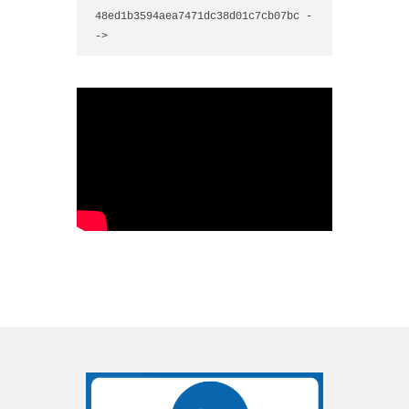
48ed1b3594aea7471dc38d01c7cb07bc -
->