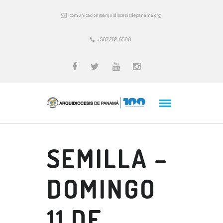
comunicacion@arquidiocesisdepanama.org
+507 282-6500
SEMILLA –
DOMINGO
11 DE