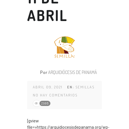
ABRIL
Por
ARQUIDIÓCESIS DE PANAMÁ
ABRIL 09, 2021
EN:
SEMILLAS
NO HAY COMENTARIOS
2105
[gview
file=»https://arquidiocesisdepanama.org/wp-