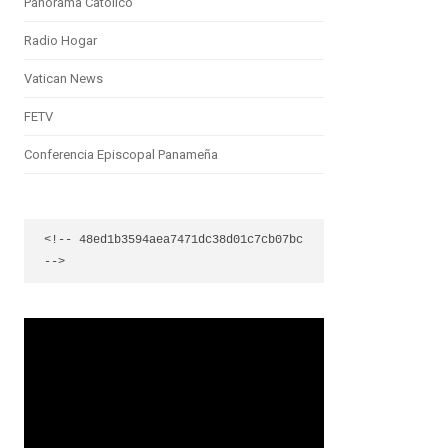
Panorama Católico
Radio Hogar
Vatican News
FETV
Conferencia Episcopal Panameña
<!-- 48ed1b3594aea7471dc38d01c7cb07bc 
-->