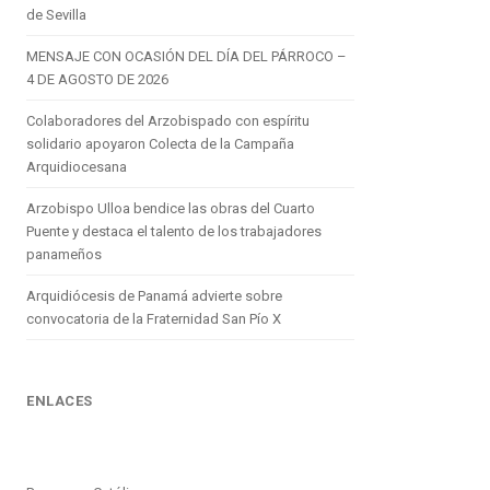
de Sevilla
MENSAJE CON OCASIÓN DEL DÍA DEL PÁRROCO –
4 DE AGOSTO DE 2026
Colaboradores del Arzobispado con espíritu
solidario apoyaron Colecta de la Campaña
Arquidiocesana
Arzobispo Ulloa bendice las obras del Cuarto
Puente y destaca el talento de los trabajadores
panameños
Arquidiócesis de Panamá advierte sobre
convocatoria de la Fraternidad San Pío X
ENLACES