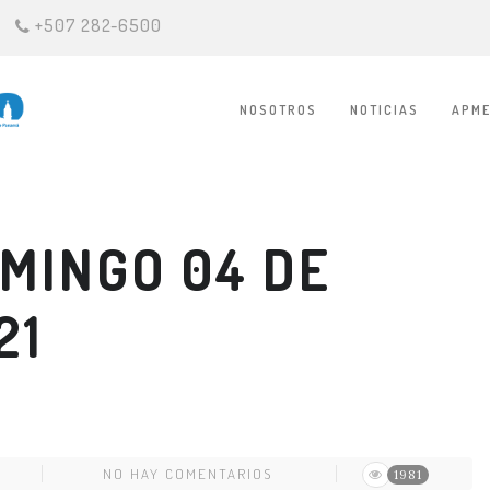
+507 282-6500
NOSOTROS
NOTICIAS
APME
OMINGO 04 DE
21
NO HAY COMENTARIOS
1981