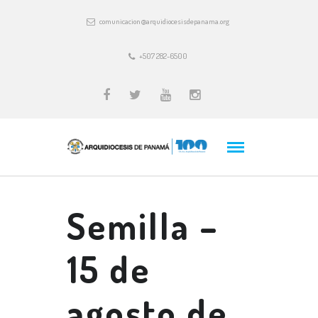
comunicacion@arquidiocesisdepanama.org
+507 282-6500
Semilla –
15 de
agosto de