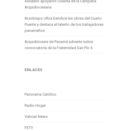
solidario apoyaron Colecta de la Campaña
Arquidiocesana
Arzobispo Ulloa bendice las obras del Cuarto
Puente y destaca el talento de los trabajadores
panameños
Arquidiócesis de Panamá advierte sobre
convocatoria de la Fraternidad San Pío X
ENLACES
Panorama Católico
Radio Hogar
Vatican News
FETV