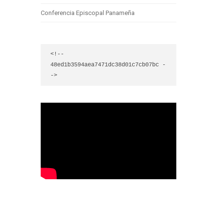
Conferencia Episcopal Panameña
<!-- 
48ed1b3594aea7471dc38d01c7cb07bc -
->