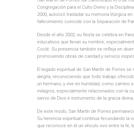
San Martín de Porres fue canonizado el 6 de may
Congregación para el Culto Divino y la Discipli
2000, autorizó trasladar su memoria litúrgica 
fallecimiento coincide con la Separación de P
Desde el año 2002, su fiesta se celebra en Pa
educativos que llevan su nombre, especialmente 
Coclé. Su presencia también se refleja en dive
promoviendo obras de caridad y servicio inspir
El legado espiritual de San Martín de Porres s
alegría, reconociendo que todo trabajo ofrecido 
un hermano; y vivir en humildad, como camino se
milagros, especialmente relacionados con la 
siervo de Dios e instrumento de la gracia divina.
De este modo, San Martín de Porres permanece 
Su herencia espiritual continua fecundando la v
que reconoce en él un vínculo vivo entre la fe, la