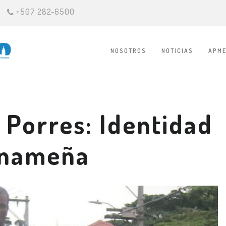
+507 282-6500
NOSOTROS
NOTICIAS
APME
 Porres: Identidad
anameña