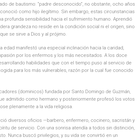
icado de bautismo: “padre desconocido”, no obstante, ocho años
econoció como hijo ilegítimo. Sin embargo, estas circunstancias
una profunda sensibilidad hacia el sufrimiento humano. Aprendió
adera grandeza no reside en la condición social ni el origen, sino
que se sirve a Dios y al prójimo.
edad manifestó una especial inclinación hacia la caridad,
asión por los enfermos y los más necesitados. A los doce
esarrollando habilidades que con el tiempo puso al servicio de
cogida para los más vulnerables, razón por la cual fue conocido
dicadores (dominicos) fundada por Santo Domingo de Guzmán,
, fue admitido como hermano y posteriormente profesó los votos
se plenamente a la vida religiosa.
ció diversos oficios —barbero, enfermero, cocinero, sacristán y
tu de servicio. Con una sonrisa atendía a todos sin distinción,
o. Nunca buscó privilegios, y su vida se convirtió en un