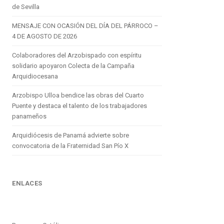
de Sevilla
MENSAJE CON OCASIÓN DEL DÍA DEL PÁRROCO –
4 DE AGOSTO DE 2026
Colaboradores del Arzobispado con espíritu
solidario apoyaron Colecta de la Campaña
Arquidiocesana
Arzobispo Ulloa bendice las obras del Cuarto
Puente y destaca el talento de los trabajadores
panameños
Arquidiócesis de Panamá advierte sobre
convocatoria de la Fraternidad San Pío X
ENLACES