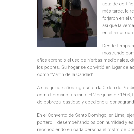
acta de certif
más tarde, le r
forjaron en él 
así que la verd
en el amor con 
Desde temprana 
mostrando comp
años aprendió el uso de hierbas medicinales, d
los pobres. Su hogar se convirtió en lugar de a
como “Martín de la Caridad”.
A sus quince años ingresó en la Orden de Pre
como hermano terciario. El 2 de junio de 1603
de pobreza, castidad y obediencia, consagrándo
En el Convento de Santo Domingo, en Lima, ejer
portero— desempeñándolos con humildad y espíri
reconociendo en cada persona el rostro de Crist