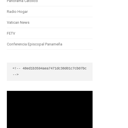
Panorama Católico
Radio Hogar
Vatican News
FETV
Conferencia Episcopal Panameña
<!-- 48ed1b3594aea7471dc38d01c7cb07bc 
-->