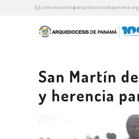
comunicacion@arquidiocesisdepanama.org
San Martín de
y herencia p