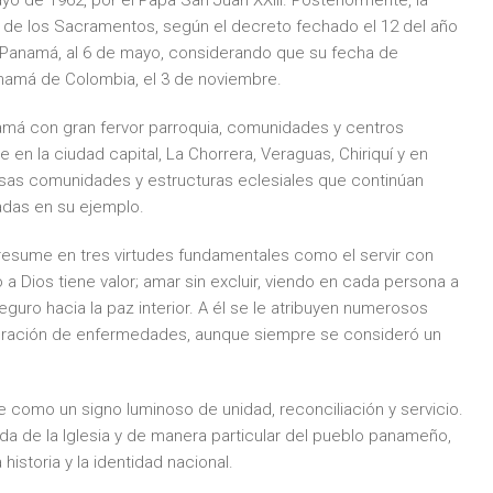
o de 1962, por el Papa San Juan XXIII. Posteriormente, la
na de los Sacramentos, según el decreto fechado el 12 del año
en Panamá, al 6 de mayo, considerando que su fecha de
anamá de Colombia, el 3 de noviembre.
namá con gran fervor parroquia, comunidades y centros
en la ciudad capital, La Chorrera, Veraguas, Chiriquí y en
rsas comunidades y estructuras eclesiales que continúan
adas en su ejemplo.
e resume en tres virtudes fundamentales como el servir con
a Dios tiene valor; amar sin excluir, viendo en cada persona a
guro hacia la paz interior. A él se le atribuyen numerosos
curación de enfermedades, aunque siempre se consideró un
como un signo luminoso de unidad, reconciliación y servicio.
ida de la Iglesia y de manera particular del pueblo panameño,
 historia y la identidad nacional.