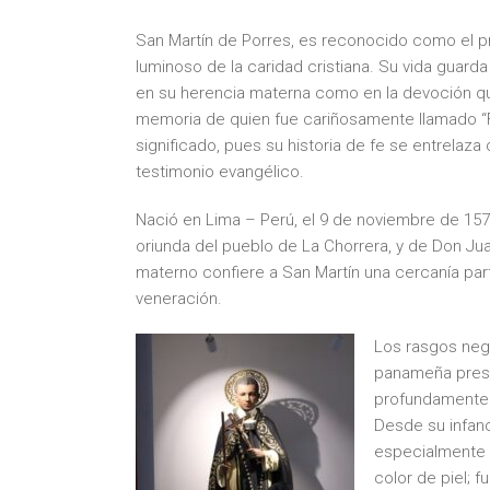
San Martín de Porres, es reconocido como el p
luminoso de la caridad cristiana. Su vida guard
en su herencia materna como en la devoción qu
memoria de quien fue cariñosamente llamado “F
significado, pues su historia de fe se entrela
testimonio evangélico.
Nació en Lima – Perú, el 9 de noviembre de 1579
oriunda del pueblo de La Chorrera, y de Don Jua
materno confiere a San Martín una cercanía pa
veneración.
Los rasgos negr
panameña prese
profundamente s
Desde su infanc
especialmente 
color de piel; 