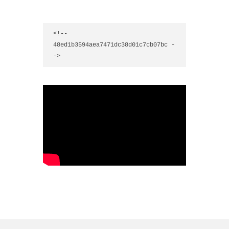
<!-- 
48ed1b3594aea7471dc38d01c7cb07bc -
->