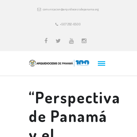
comunicacion@arquidiocesisdepanama.org
+507 282-6500
“Perspectiva
de Panamá
y el