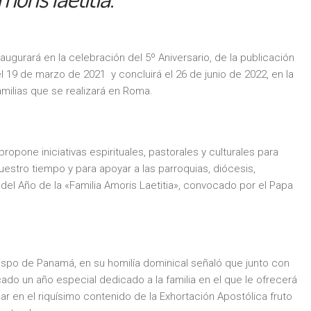
naugurará en la celebración del 5º Aniversario, de la publicación
el 19 de marzo de 2021 y concluirá el 26 de junio de 2022, en la
milias que se realizará en Roma.
a propone iniciativas espirituales, pastorales y culturales para
uestro tiempo y para apoyar a las parroquias, diócesis,
del Año de la «Familia Amoris Laetitia», convocado por el Papa
po de Panamá, en su homilía dominical señaló que junto con
ado un año especial dedicado a la familia en el que le ofrecerá
izar en el riquísimo contenido de la Exhortación Apostólica fruto