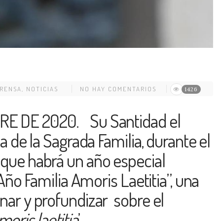
PRENSA
,
NOTICIAS
NO HAY COMENTARIOS
1426
E DE 2020. Su Santidad el
ta de la Sagrada Familia, durante el
 que habrá un año especial
“Año Familia Amoris Laetitia”, una
nar y profundizar sobre el
moris laetitia
’.