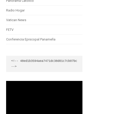
Panorama Católico
Radio Hogar
Vatican News
FETV
Conferencia Episcopal Panameña
<!-- 48ed1b3594aea7471dc38d01c7cb07bc 
-->