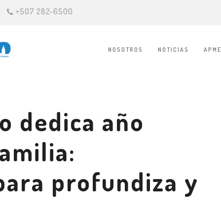
+507 282-6500
NOSOTROS
NOTICIAS
APME
o dedica año
familia:
para profundiza y