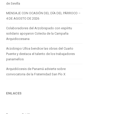
de Sevilla
MENSAJE CON OCASIÓN DEL DÍA DEL PÁRROCO –
4 DE AGOSTO DE 2026
Colaboradores del Arzobispado con espíritu
solidario apoyaron Colecta de la Campaña
Arquidiocesana
Arzobispo Ulloa bendice las obras del Cuarto
Puente y destaca el talento de los trabajadores
panameños
Arquidiócesis de Panamá advierte sobre
convocatoria de la Fraternidad San Pío X
ENLACES