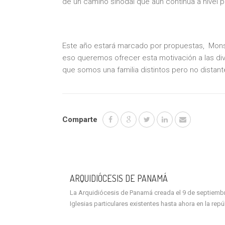
de un camino sinodal que aún continua a nivel p
Este año estará marcado por propuestas, Monse
eso queremos ofrecer esta motivación a las d
que somos una familia distintos pero no distan
Comparte
ARQUIDIÓCESIS DE PANAMÁ
La Arquidiócesis de Panamá creada el 9 de septiembre 
Iglesias particulares existentes hasta ahora en la rep