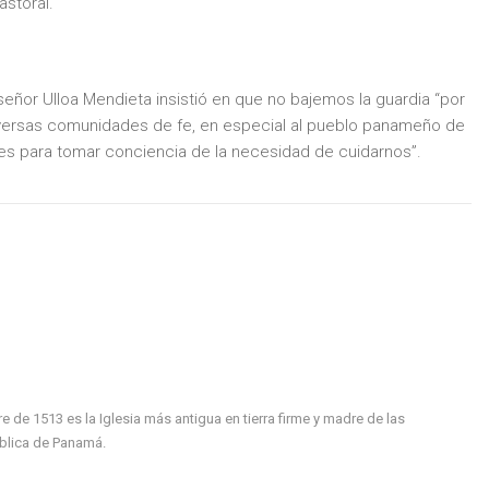
astoral.
ñor Ulloa Mendieta insistió en que no bajemos la guardia “por
iversas comunidades de fe, en especial al pueblo panameño de
tes para tomar conciencia de la necesidad de cuidarnos”.
de 1513 es la Iglesia más antigua en tierra firme y madre de las
ública de Panamá.