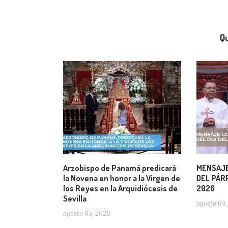
Qu
Arzobispo de Panamá predicará
MENSAJE
la Novena en honor a la Virgen de
DEL PÁRR
los Reyes en la Arquidiócesis de
2026
Sevilla
agosto 04,
agosto 05, 2026