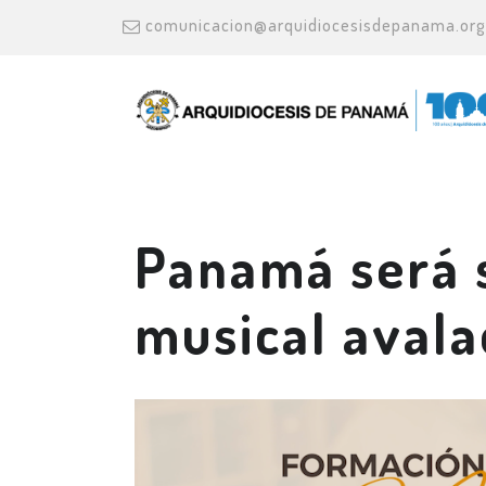
comunicacion@arquidiocesisdepanama.org
Panamá será 
musical aval