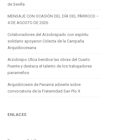
de Sevilla
MENSAJE CON OCASIÓN DEL DÍA DEL PÁRROCO –
4 DE AGOSTO DE 2026
Colaboradores del Arzobispado con espíritu
solidario apoyaron Colecta de la Campaña
Arquidiocesana
Arzobispo Ulloa bendice las obras del Cuarto
Puente y destaca el talento de los trabajadores
panameños
Arquidiócesis de Panamá advierte sobre
convocatoria de la Fraternidad San Pío X
ENLACES