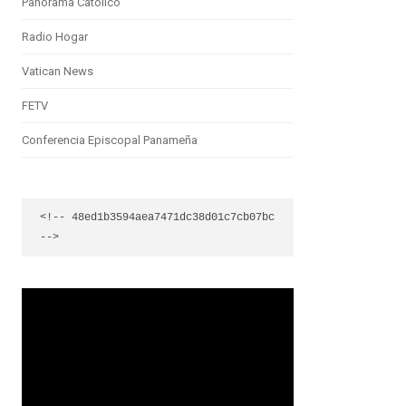
Panorama Católico
Radio Hogar
Vatican News
FETV
Conferencia Episcopal Panameña
<!-- 48ed1b3594aea7471dc38d01c7cb07bc 
-->