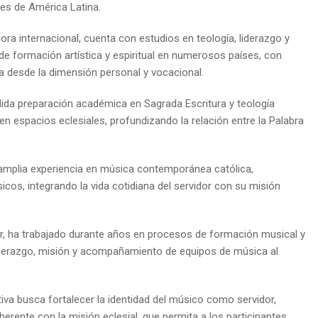
ses de América Latina.
ra internacional, cuenta con estudios en teología, liderazgo y
formación artística y espiritual en numerosos países, con
a desde la dimensión personal y vocacional.
ólida preparación académica en Sagrada Escritura y teología
 en espacios eclesiales, profundizando la relación entre la Palabra
 amplia experiencia en música contemporánea católica,
s, integrando la vida cotidiana del servidor con su misión
, ha trabajado durante años en procesos de formación musical y
liderazgo, misión y acompañamiento de equipos de música al
iva busca fortalecer la identidad del músico como servidor,
rente con la misión eclesial, que permita a los participantes