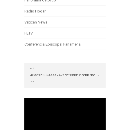
Panorama Católico
Radio Hogar
Vatican News
FETV
Conferencia Episcopal Panameña
<!-- 
48ed1b3594aea7471dc38d01c7cb07bc -
->