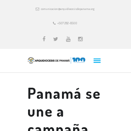
comunicacion@arquidiocesisdepanama.org
+507 282-6500
Panamá se
une a
campaña