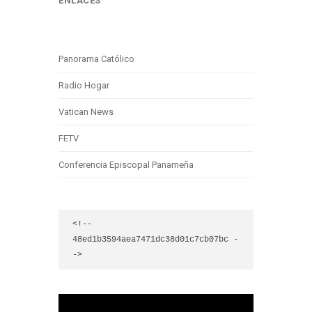
ENLACES
Panorama Católico
Radio Hogar
Vatican News
FETV
Conferencia Episcopal Panameña
<!-- 
48ed1b3594aea7471dc38d01c7cb07bc -
->