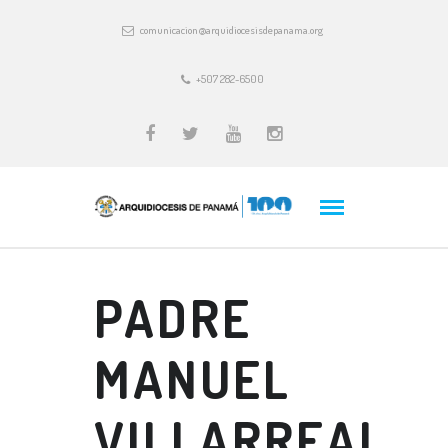
comunicacion@arquidiocesisdepanama.org
+507 282-6500
PADRE
MANUEL
VILLARREAL