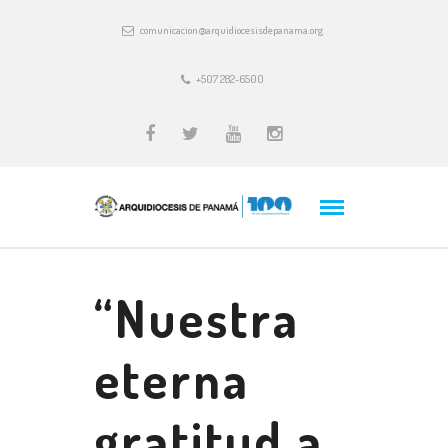
comunicacion@arquidiocesisdepanama.org
+507 282-6500
“Nuestra
eterna
gratitud a