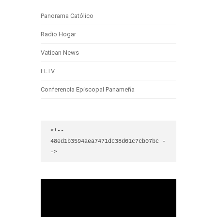
Panorama Católico
Radio Hogar
Vatican News
FETV
Conferencia Episcopal Panameña
<!-- 
48ed1b3594aea7471dc38d01c7cb07bc -
->