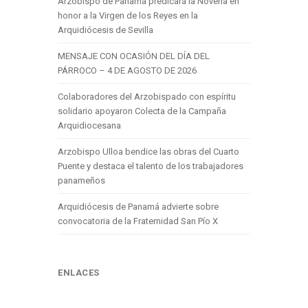
Arzobispo de Panamá predicará la Novena en
honor a la Virgen de los Reyes en la
Arquidiócesis de Sevilla
MENSAJE CON OCASIÓN DEL DÍA DEL
PÁRROCO – 4 DE AGOSTO DE 2026
Colaboradores del Arzobispado con espíritu
solidario apoyaron Colecta de la Campaña
Arquidiocesana
Arzobispo Ulloa bendice las obras del Cuarto
Puente y destaca el talento de los trabajadores
panameños
Arquidiócesis de Panamá advierte sobre
convocatoria de la Fraternidad San Pío X
ENLACES