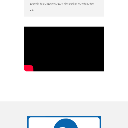
48ed1b3594aea7471dc38d01c7cb07bc -
->