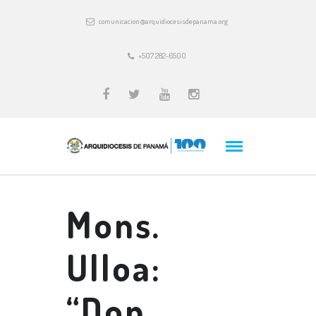
comunicacion@arquidiocesisdepanama.org
+507 282-6500
Mons.
Ulloa:
“Don