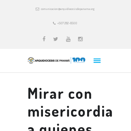
comunicacion@arquidiocesisdepanama.org
+507 282-6500
Mirar con
misericordia
a quienes