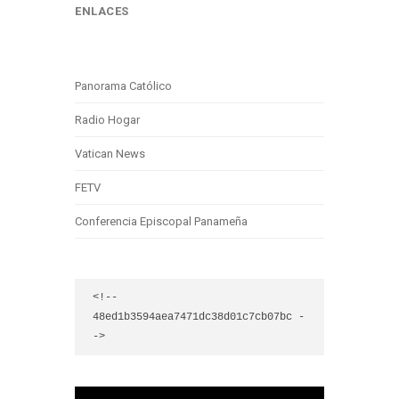
ENLACES
Panorama Católico
Radio Hogar
Vatican News
FETV
Conferencia Episcopal Panameña
<!-- 
48ed1b3594aea7471dc38d01c7cb07bc -
->