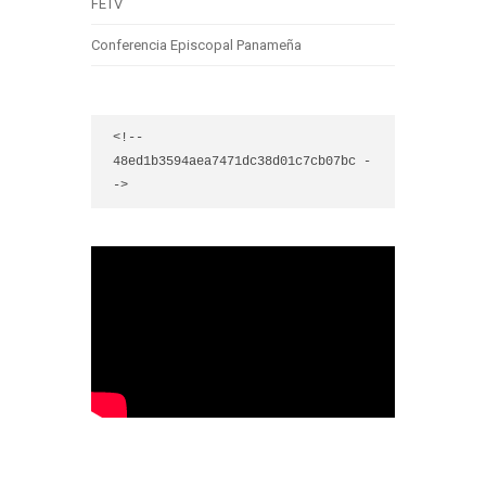
FETV
Conferencia Episcopal Panameña
<!-- 
48ed1b3594aea7471dc38d01c7cb07bc -
->