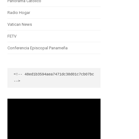
Panorama Católico
Radio Hogar
Vatican News
FETV
Conferencia Episcopal Panameña
<!-- 48ed1b3594aea7471dc38d01c7cb07bc 
-->