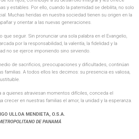
e los hijos, contribuye a su desarrollo integral y les ofrece
as y estables. Por ello, cuando la paternidad se debilita, no solo
social. Muchas heridas en nuestra sociedad tienen su origen en la
añar y orientar a las nuevas generaciones.
 que seguir. Sin pronunciar una sola palabra en el Evangelio,
ada por la responsabilidad, la valentía, la fidelidad y la
dad no se ejerce imponiendo sino sirviendo.
dio de sacrificios, preocupaciones y dificultades, continúan
familias. A todos ellos les decimos: su presencia es valiosa,
stituible.
a a quienes atraviesan momentos difíciles, conceda el
 crecer en nuestras familias el amor, la unidad y la esperanza.
GO ULLOA MENDIETA, O.S.A.
METROPOLITANO DE PANAMÁ