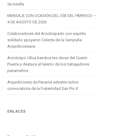
de Sevilla
MENSAJE CON OCASIÓN DEL DÍA DEL PÁRROCO –
4 DE AGOSTO DE 2026
Colaboradores del Arzobispado con espíritu
solidario apoyaron Colecta de la Campaña
Arquidiocesana
Arzobispo Ulloa bendice las obras del Cuarto
Puente y destaca el talento de los trabajadores
panameños
Arquidiócesis de Panamá advierte sobre
convocatoria de la Fraternidad San Pío X
ENLACES