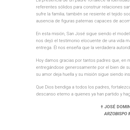
La presencia de un padre fortalece la identidad d
referentes sólidos para construir relaciones san
sufre la familia; también se resiente el tejido 
ausencia de figuras paternas capaces de acomp
En esta misión, San José sigue siendo el modelo
nos dejó el testimonio elocuente de una vida marc
entrega. Él nos enseña que la verdadera autori
Hoy damos gracias por tantos padres que, en me
entregándose generosamente por el bien de sus 
su amor deja huella y su misión sigue siendo insu
Que Dios bendiga a todos los padres, fortalezc
descanso eterno a quienes ya han partido y haga
† JOSÉ DOMIN
ARZOBISPO 