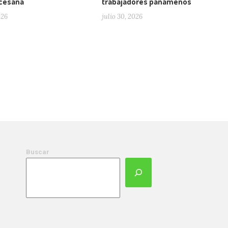
ocesana
trabajadores panameños
026
julio 30, 2026
Buscar