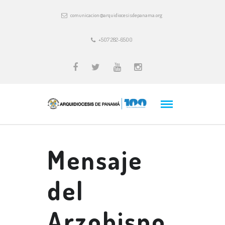
comunicacion@arquidiocesisdepanama.org
+507 282-6500
Mensaje
del
Arzobispo