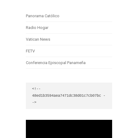
Panorama Católico
Radio Hogar
Vatican News
FETV
Conferencia Episcopal Panameña
<!-- 
48ed1b3594aea7471dc38d01c7cb07bc -
->