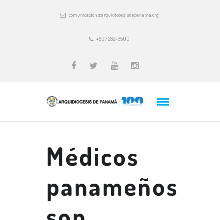
comunicacion@arquidiocesisdepanama.org
+507 282-6500
Médicos
panameños
son