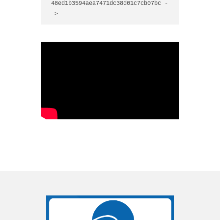
48ed1b3594aea7471dc38d01c7cb07bc -
->