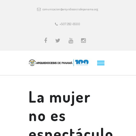
comunicacion@arquidiocesisdepanama.org
+507 282-6500
La mujer
no es
espectáculo