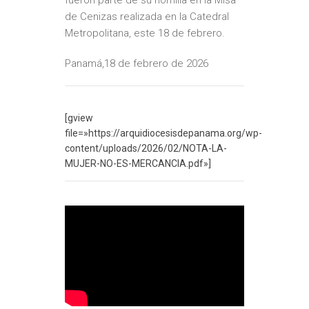
fueron parte de su homilía en la Misa
de Cenizas realizada en la Catedral
Metropolitana, este 18 de febrero.
Panamá,18 de febrero de 2026
[gview
file=»https://arquidiocesisdepanama.org/wp-
content/uploads/2026/02/NOTA-LA-
MUJER-NO-ES-MERCANCIA.pdf»]