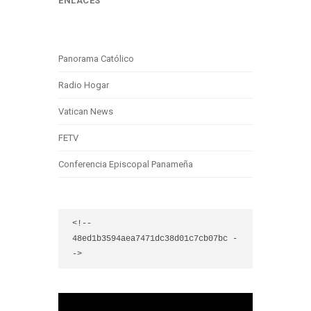
ENLACES
Panorama Católico
Radio Hogar
Vatican News
FETV
Conferencia Episcopal Panameña
<!-- 
48ed1b3594aea7471dc38d01c7cb07bc -
->