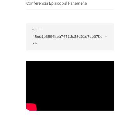
Conferencia Episcopal Panameña
<!-- 
48ed1b3594aea7471dc38d01c7cb07bc -
->