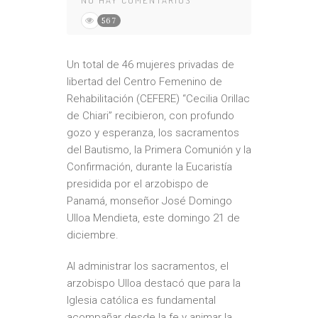
NO HAY COMENTARIOS
567
Un total de 46 mujeres privadas de
libertad del Centro Femenino de
Rehabilitación (CEFERE) “Cecilia Orillac
de Chiari” recibieron, con profundo
gozo y esperanza, los sacramentos
del Bautismo, la Primera Comunión y la
Confirmación, durante la Eucaristía
presidida por el arzobispo de
Panamá, monseñor José Domingo
Ulloa Mendieta, este domingo 21 de
diciembre.
Al administrar los sacramentos, el
arzobispo Ulloa destacó que para la
Iglesia católica es fundamental
acompañar desde la fe y animar la