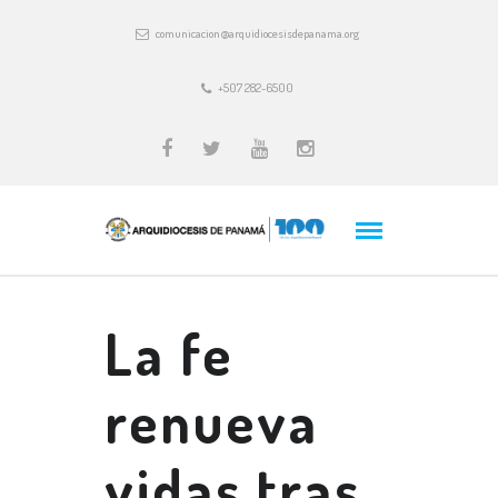
comunicacion@arquidiocesisdepanama.org
+507 282-6500
La fe
renueva
vidas tras