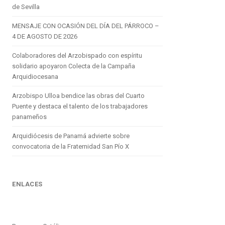
de Sevilla
MENSAJE CON OCASIÓN DEL DÍA DEL PÁRROCO –
4 DE AGOSTO DE 2026
Colaboradores del Arzobispado con espíritu
solidario apoyaron Colecta de la Campaña
Arquidiocesana
Arzobispo Ulloa bendice las obras del Cuarto
Puente y destaca el talento de los trabajadores
panameños
Arquidiócesis de Panamá advierte sobre
convocatoria de la Fraternidad San Pío X
ENLACES