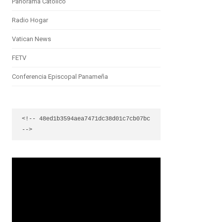
Panorama Católico
Radio Hogar
Vatican News
FETV
Conferencia Episcopal Panameña
<!-- 48ed1b3594aea7471dc38d01c7cb07bc 
-->