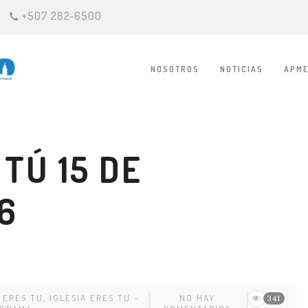
+507 282-6500
NOSOTROS
NOTICIAS
APME
 TÚ 15 DE
6
A ERES TU
,
IGLESIA ERES TU -
NO HAY
341