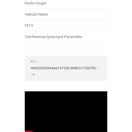
Radio Hogar
Vatican News
FETV
Conferencia Episcopal Panameña
<!-- 
48ed1b3594aea7471dc38d01c7cb07bc -
->