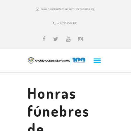
comunicacion@arquidiocesisdepanama.org
+507 282-6500
Honras
fúnebres
de