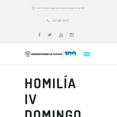
comunicacion@arquidiocesisdepanama.org
+507 282-6500
HOMILÍA
IV
DOMINGO