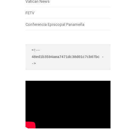
Vatican News
FETV
Conferencia Episcopal Panameña
<!-- 
48ed1b3594aea7471dc38d01c7cb07bc -
->