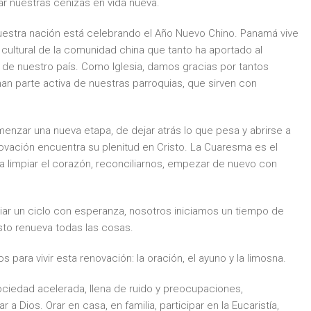
r nuestras cenizas en vida nueva.
uestra nación está celebrando el Año Nuevo Chino. Panamá vive
 cultural de la comunidad china que tanto ha aportado al
l de nuestro país. Como Iglesia, damos gracias por tantos
n parte activa de nuestras parroquias, que sirven con
enzar una nueva etapa, de dejar atrás lo que pesa y abrirse a
novación encuentra su plenitud en Cristo. La Cuaresma es el
a limpiar el corazón, reconciliarnos, empezar de nuevo con
iar un ciclo con esperanza, nosotros iniciamos un tiempo de
sto renueva todas las cosas.
para vivir esta renovación: la oración, el ayuno y la limosna.
ociedad acelerada, llena de ruido y preocupaciones,
 Dios. Orar en casa, en familia, participar en la Eucaristía,