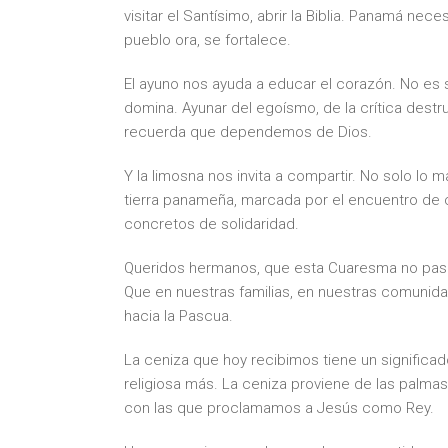
visitar el Santísimo, abrir la Biblia. Panamá n
pueblo ora, se fortalece.
El ayuno nos ayuda a educar el corazón. No es 
domina. Ayunar del egoísmo, de la crítica destruc
recuerda que dependemos de Dios.
Y la limosna nos invita a compartir. No solo lo m
tierra panameña, marcada por el encuentro de c
concretos de solidaridad.
Queridos hermanos, que esta Cuaresma no pase 
Que en nuestras familias, en nuestras comunid
hacia la Pascua.
La ceniza que hoy recibimos tiene un significa
religiosa más. La ceniza proviene de las palm
con las que proclamamos a Jesús como Rey.