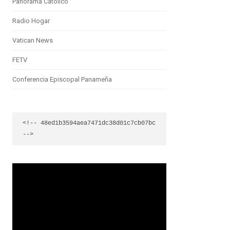
Panorama Católico
Radio Hogar
Vatican News
FETV
Conferencia Episcopal Panameña
<!-- 48ed1b3594aea7471dc38d01c7cb07bc 
-->