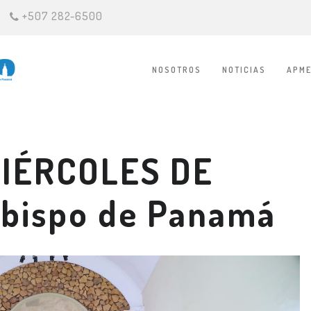
+507 282-6500
NOSOTROS
NOTICIAS
APME
MIÉRCOLES DE
obispo de Panamá