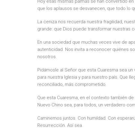
Hoy esas mismas palmas se han convertido en c
que los aplausos se desvanecen, que todo lo q
La ceniza nos recuerda nuestra fragilidad, nue
grande: que Dios puede transformar nuestras c
En una sociedad que muchas veces vive de apari
autenticidad. Nos invita a reconocer quiénes so
nosotros.
Pidámosle al Señor que esta Cuaresma sea un v
para nuestra Iglesia y para nuestro país. Que 
reconciliado, más comprometido.
Que esta Cuaresma, en el contexto también de 
Nuevo Chino sea, para todos, un verdadero comi
Caminemos juntos. Con humildad. Con esperanza
Resurrección. Así sea.