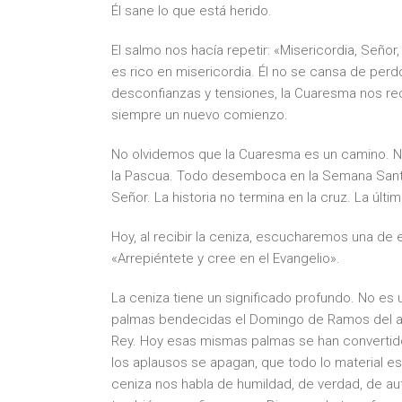
Él sane lo que está herido.
El salmo nos hacía repetir: «Misericordia, Seño
es rico en misericordia. Él no se cansa de per
desconfianzas y tensiones, la Cuaresma nos re
siempre un nuevo comienzo.
No olvidemos que la Cuaresma es un camino. No
la Pascua. Todo desemboca en la Semana Santa
Señor. La historia no termina en la cruz. La última
Hoy, al recibir la ceniza, escucharemos una de 
«Arrepiéntete y cree en el Evangelio».
La ceniza tiene un significado profundo. No es 
palmas bendecidas el Domingo de Ramos del a
Rey. Hoy esas mismas palmas se han convertido
los aplausos se apagan, que todo lo material es
ceniza nos habla de humildad, de verdad, de au