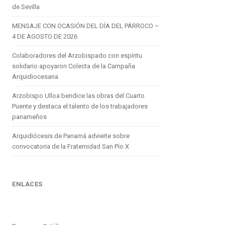
de Sevilla
MENSAJE CON OCASIÓN DEL DÍA DEL PÁRROCO –
4 DE AGOSTO DE 2026
Colaboradores del Arzobispado con espíritu
solidario apoyaron Colecta de la Campaña
Arquidiocesana
Arzobispo Ulloa bendice las obras del Cuarto
Puente y destaca el talento de los trabajadores
panameños
Arquidiócesis de Panamá advierte sobre
convocatoria de la Fraternidad San Pío X
ENLACES