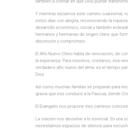
también a confiar en que Dios puede transforma
Y mientras iniciamos este camino cuaresmal, n
estos días con alegría, reconociendo la riqueza
desarrollo económico, social y también eclesia
hermanos y hermanas de origen chino que forma
discreción y compromiso.
El Año Nuevo Chino habla de renovación, de com
la esperanza. Para nosotros, cristianos, esa re
verdadero año nuevo del alma: es el tiempo par
Dios.
Así como muchas familias se preparan para inic
gracia que nos conduce a la Pascua, donde Cri
El Evangelio nos propone tres caminos concretos 
La oración nos devuelve a lo esencial. En una s
necesitamos espacios de silencio para escuchar a