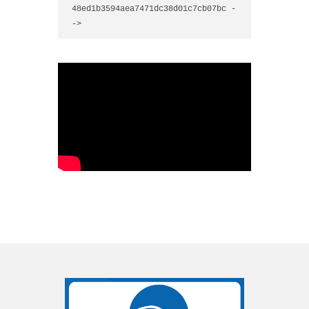
48ed1b3594aea7471dc38d01c7cb07bc -
->