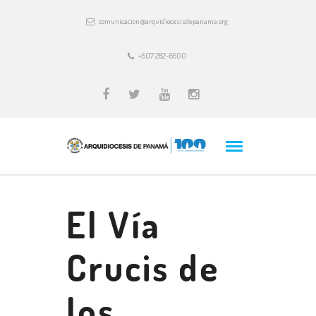
comunicacion@arquidiocesisdepanama.org
+507 282-6500
El Vía
Crucis de
los