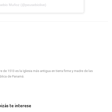
sebio Muñoz (@peusebiolive)
de 1513 es la Iglesia más antigua en tierra firme y madre de las
ública de Panamá.
izás te interese