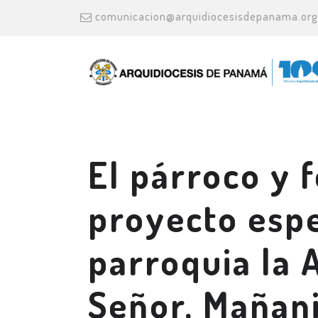
comunicacion@arquidiocesisdepanama.org
El párroco y f
proyecto espe
parroquia la 
Señor, Mañan