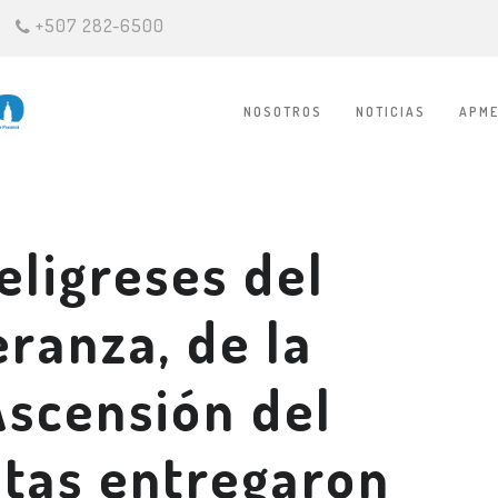
+507 282-6500
NOSOTROS
NOTICIAS
APME
eligreses del
ranza, de la
Ascensión del
itas entregaron