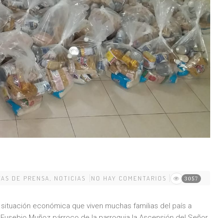
AS DE PRENSA
,
NOTICIAS
NO HAY COMENTARIOS
3057
l situación económica que viven muchas familias del país a
 Eusebio Muñoz párroco de la parroquia la Ascensión del Señor