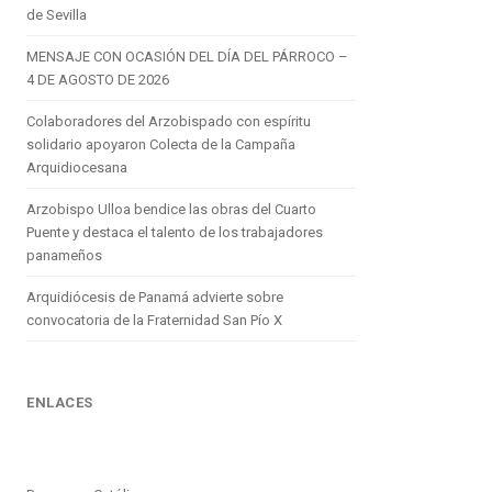
de Sevilla
MENSAJE CON OCASIÓN DEL DÍA DEL PÁRROCO –
4 DE AGOSTO DE 2026
Colaboradores del Arzobispado con espíritu
solidario apoyaron Colecta de la Campaña
Arquidiocesana
Arzobispo Ulloa bendice las obras del Cuarto
Puente y destaca el talento de los trabajadores
panameños
Arquidiócesis de Panamá advierte sobre
convocatoria de la Fraternidad San Pío X
ENLACES