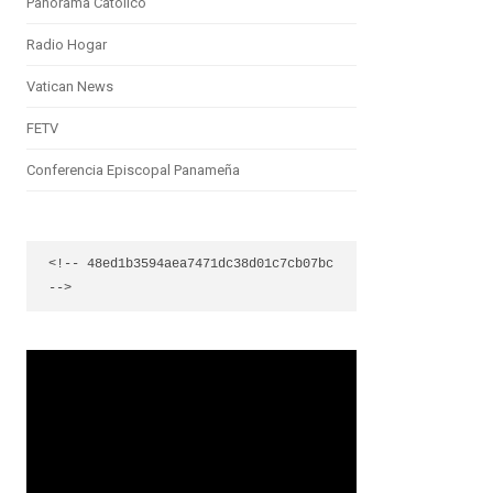
Panorama Católico
Radio Hogar
Vatican News
FETV
Conferencia Episcopal Panameña
<!-- 48ed1b3594aea7471dc38d01c7cb07bc 
-->