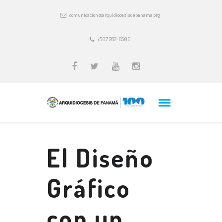
comunicacion@arquidiocesisdepanama.org
+507 282-6500
El Diseño
Gráfico
con un