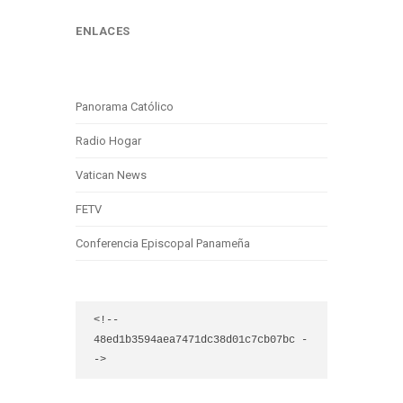
ENLACES
Panorama Católico
Radio Hogar
Vatican News
FETV
Conferencia Episcopal Panameña
<!-- 
48ed1b3594aea7471dc38d01c7cb07bc -
->