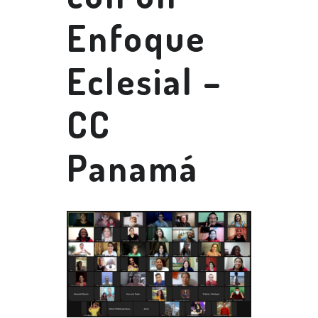
Enfoque
Eclesial –
CC
Panamá