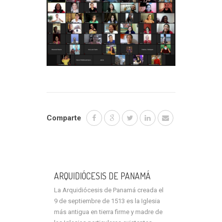
Comparte
ARQUIDIÓCESIS DE PANAMÁ
La Arquidiócesis de Panamá creada el
9 de septiembre de 1513 es la Iglesia
más antigua en tierra firme y madre de