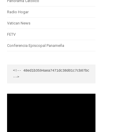
Panorama Católico
Radio Hogar
Vatican News
FETV
Conferencia Episcopal Panameña
<!-- 48ed1b3594aea7471dc38d01c7cb07bc 
-->