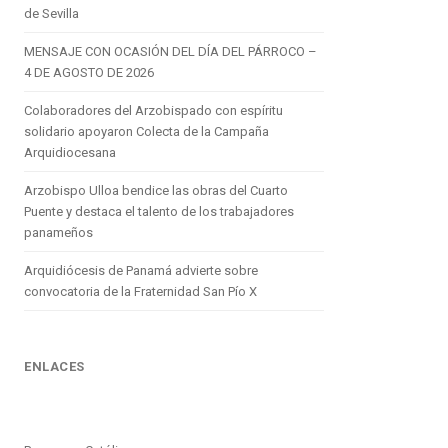
de Sevilla
MENSAJE CON OCASIÓN DEL DÍA DEL PÁRROCO –
4 DE AGOSTO DE 2026
Colaboradores del Arzobispado con espíritu
solidario apoyaron Colecta de la Campaña
Arquidiocesana
Arzobispo Ulloa bendice las obras del Cuarto
Puente y destaca el talento de los trabajadores
panameños
Arquidiócesis de Panamá advierte sobre
convocatoria de la Fraternidad San Pío X
ENLACES