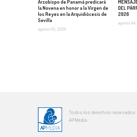
Arzobispo de Panamá predicará
MENSAJE
la Novena en honor a la Virgen de
DEL PÁRR
los Reyes en la Arquidiócesis de
2026
Sevilla
agosto 04,
agosto 05, 2026
Todos los derechos reservados.
APMedia.