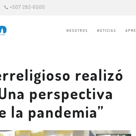
+507 282-6500
NOSOTROS
NOTICIAS
APME
rreligioso realizó
 “Una perspectiva
re la pandemia”