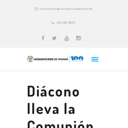
comunicacion@arquidiocesisdepanama.org
+507 282-6500
Diácono
lleva la
Comunión