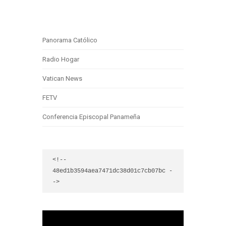
Panorama Católico
Radio Hogar
Vatican News
FETV
Conferencia Episcopal Panameña
<!-- 
48ed1b3594aea7471dc38d01c7cb07bc -
->