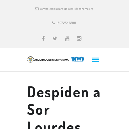
comunicacion@arquidiocesisdepanama.org
+507 282-6500
Despiden a
Sor
Lourdes