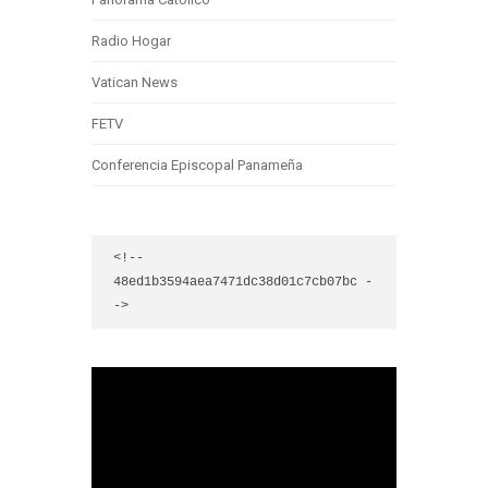
Radio Hogar
Vatican News
FETV
Conferencia Episcopal Panameña
<!-- 
48ed1b3594aea7471dc38d01c7cb07bc -
->