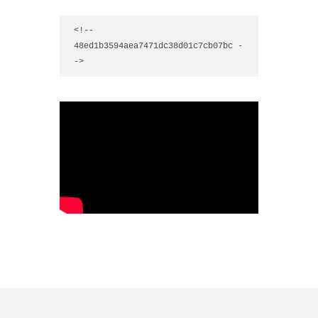
<!-- 
48ed1b3594aea7471dc38d01c7cb07bc -
->