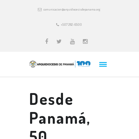
comunicacion@arquidiocesisdepanama.org
+507 282-6500
Desde
Panamá,
50