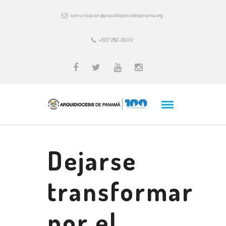
comunicacion@arquidiocesisdepanama.org
+507 282-6500
Dejarse
transformar
por el