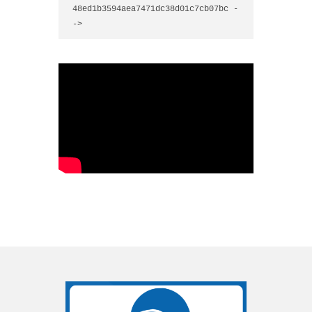
48ed1b3594aea7471dc38d01c7cb07bc -
->