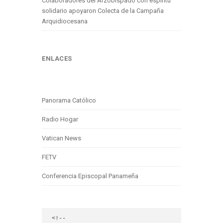
Colaboradores del Arzobispado con espíritu
solidario apoyaron Colecta de la Campaña
Arquidiocesana
ENLACES
Panorama Católico
Radio Hogar
Vatican News
FETV
Conferencia Episcopal Panameña
<!-- 