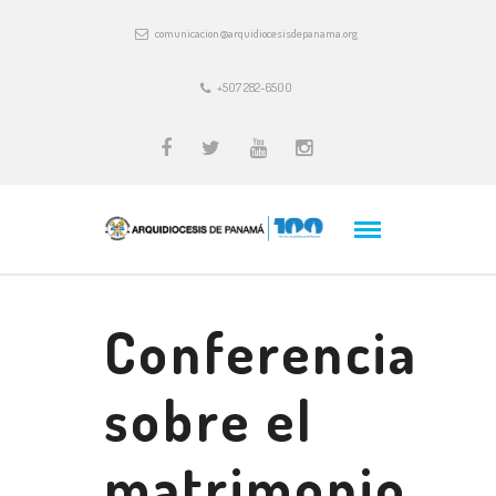
comunicacion@arquidiocesisdepanama.org
+507 282-6500
Conferencia
sobre el
matrimonio