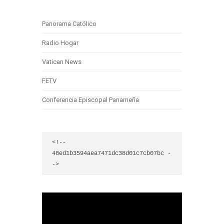
Panorama Católico
Radio Hogar
Vatican News
FETV
Conferencia Episcopal Panameña
<!-- 
48ed1b3594aea7471dc38d01c7cb07bc -
->