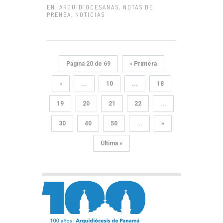
EN:
ARQUIDIOCESANAS
,
NOTAS DE
PRENSA
,
NOTICIAS
Página 20 de 69
« Primera
«
...
10
...
18
19
20
21
22
...
30
40
50
...
»
Última »