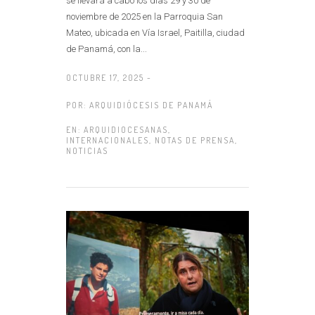
se llevará a cabo los días 29 y 30 de
noviembre de 2025 en la Parroquia San
Mateo, ubicada en Vía Israel, Paitilla, ciudad
de Panamá, con la...
OCTUBRE 17, 2025 -
POR:
ARQUIDIÓCESIS DE PANAMÁ
EN:
ARQUIDIOCESANAS
,
INTERNACIONALES
,
NOTAS DE PRENSA
,
NOTICIAS