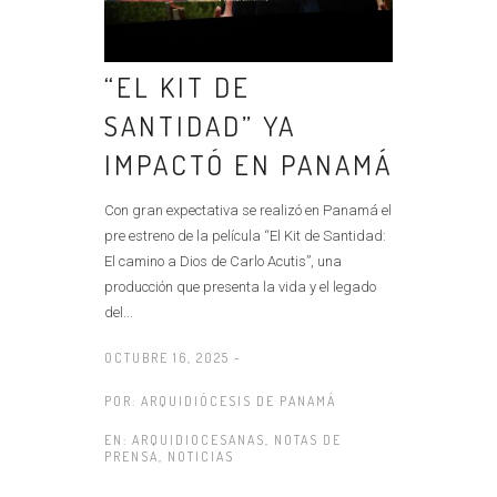
“EL KIT DE
SANTIDAD” YA
IMPACTÓ EN PANAMÁ
Con gran expectativa se realizó en Panamá el
pre estreno de la película “El Kit de Santidad:
El camino a Dios de Carlo Acutis”, una
producción que presenta la vida y el legado
del...
OCTUBRE 16, 2025 -
POR:
ARQUIDIÓCESIS DE PANAMÁ
EN:
ARQUIDIOCESANAS
,
NOTAS DE
PRENSA
,
NOTICIAS