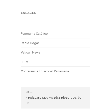
ENLACES
Panorama Católico
Radio Hogar
Vatican News
FETV
Conferencia Episcopal Panameña
<!-- 
48ed1b3594aea7471dc38d01c7cb07bc -
->