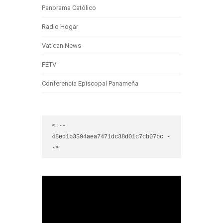
Panorama Católico
Radio Hogar
Vatican News
FETV
Conferencia Episcopal Panameña
<!-- 
48ed1b3594aea7471dc38d01c7cb07bc -
->