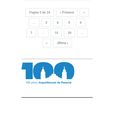
Página 5 de 24
« Primera
«
...
3
4
5
6
7
...
10
20
...
»
Última »