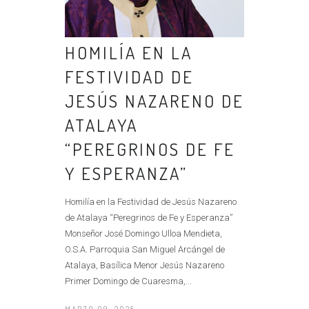
HOMILÍA EN LA
FESTIVIDAD DE
JESÚS NAZARENO DE
ATALAYA
“PEREGRINOS DE FE
Y ESPERANZA”
Homilía en la Festividad de Jesús Nazareno
de Atalaya “Peregrinos de Fe y Esperanza”
Monseñor José Domingo Ulloa Mendieta,
O.S.A. Parroquia San Miguel Arcángel de
Atalaya, Basílica Menor Jesús Nazareno
Primer Domingo de Cuaresma,...