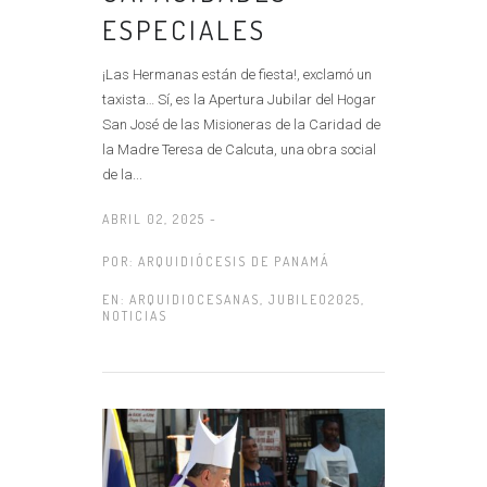
ESPECIALES
¡Las Hermanas están de fiesta!, exclamó un
taxista… Sí, es la Apertura Jubilar del Hogar
San José de las Misioneras de la Caridad de
la Madre Teresa de Calcuta, una obra social
de la...
ABRIL 02, 2025 -
POR:
ARQUIDIÓCESIS DE PANAMÁ
EN:
ARQUIDIOCESANAS
,
JUBILEO2025
,
NOTICIAS