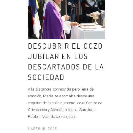
DESCUBRIR EL GOZO
JUBILAR EN LOS
DESCARTADOS DE LA
SOCIEDAD
A la distancia, conmovida pero llena de
emoción, María se asomaba desde una
esquina de la calle que conduce al Centro de
Orientación y Atención Integral San Juan
Pablo II. Vestida con un jean...
MARZO 19, 2025 -