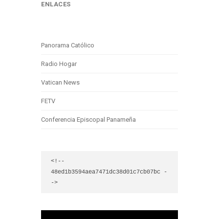
ENLACES
Panorama Católico
Radio Hogar
Vatican News
FETV
Conferencia Episcopal Panameña
<!-- 
48ed1b3594aea7471dc38d01c7cb07bc -
->