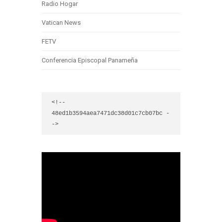
Radio Hogar
Vatican News
FETV
Conferencia Episcopal Panameña
<!-- 
48ed1b3594aea7471dc38d01c7cb07bc -
->