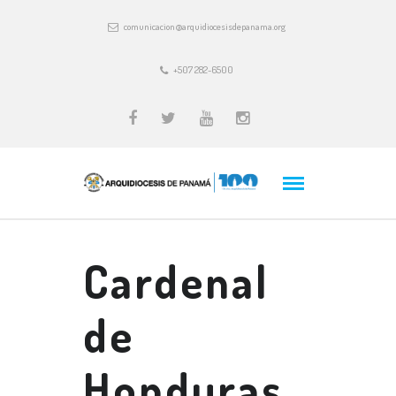
comunicacion@arquidiocesisdepanama.org
+507 282-6500
Cardenal
de
Honduras,