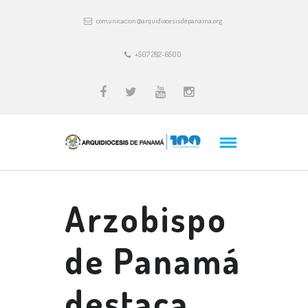
comunicacion@arquidiocesisdepanama.org
+507 282-6500
Arzobispo
de Panamá
destaca