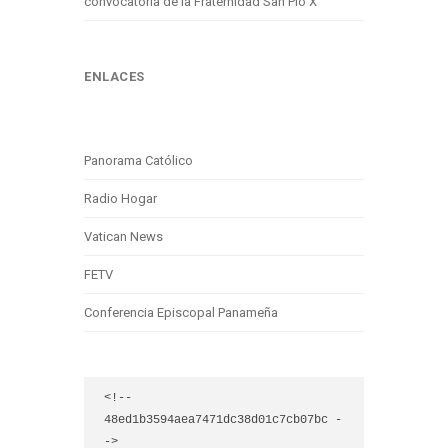
convocatoria de la Fraternidad San Pío X
ENLACES
Panorama Católico
Radio Hogar
Vatican News
FETV
Conferencia Episcopal Panameña
<!-- 
48ed1b3594aea7471dc38d01c7cb07bc -
->