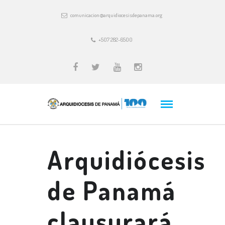
comunicacion@arquidiocesisdepanama.org
+507 282-6500
Arquidiócesis
de Panamá
clausurará