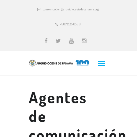
comunicacion@arquidiocesisdepanama.org
+507 282-6500
Agentes
de
comunicación