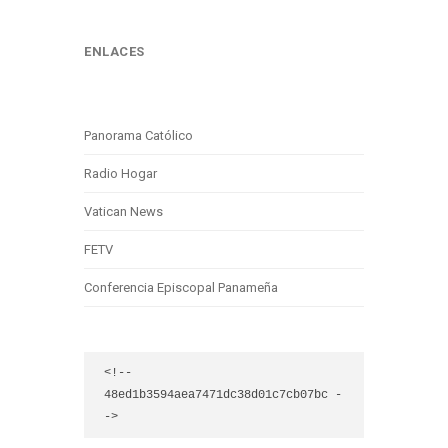
ENLACES
Panorama Católico
Radio Hogar
Vatican News
FETV
Conferencia Episcopal Panameña
<!-- 
48ed1b3594aea7471dc38d01c7cb07bc -
->