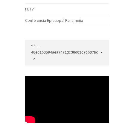
FETV
Conferencia Episcopal Panameña
<!-- 
48ed1b3594aea7471dc38d01c7cb07bc -
->