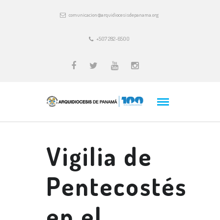
comunicacion@arquidiocesisdepanama.org
+507 282-6500
Vigilia de
Pentecostés
en el