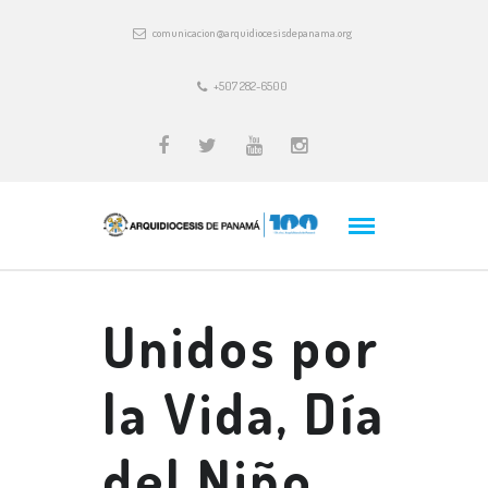
comunicacion@arquidiocesisdepanama.org
+507 282-6500
Unidos por
la Vida, Día
del Niño