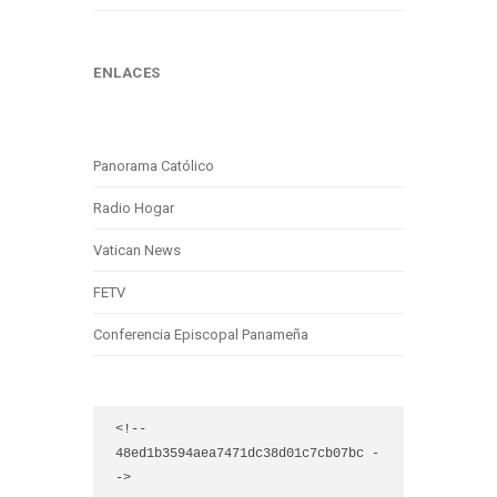
ENLACES
Panorama Católico
Radio Hogar
Vatican News
FETV
Conferencia Episcopal Panameña
<!-- 
48ed1b3594aea7471dc38d01c7cb07bc -
->