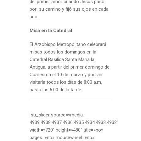
del primer amor cuando Jesús pasó
por su camino y fijó sus ojos en cada
uno.
Misa en la Catedral
El Arzobispo Metropolitano celebrará
misas todos los domingos en la
Catedral Basílica Santa María la
Antigua, a partir del primer domingo de
Cuaresma el 10 de marzo y podrán
visitarla todos los días de 8:00 a.m.
hasta las 6:00 de la tarde.
[su_slider source=»media:
4939,4938,4937,4936,4935,4934,4933,4932″
width=»720″ height=»480″ title=»no»
pages=»no» mousewheel=»no»