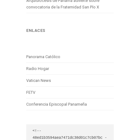
Arquidiócesis de Panamá advierte sobre
convocatoria de la Fraternidad San Pío X
ENLACES
Panorama Católico
Radio Hogar
Vatican News
FETV
Conferencia Episcopal Panameña
<!-- 
48ed1b3594aea7471dc38d01c7cb07bc -