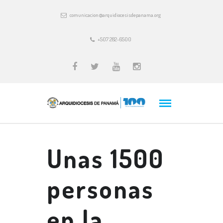
comunicacion@arquidiocesisdepanama.org
+507 282-6500
Unas 1500
personas
en la