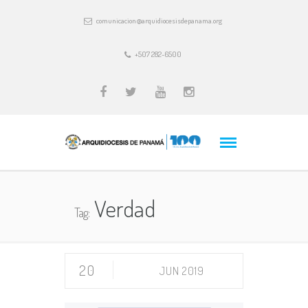
comunicacion@arquidiocesisdepanama.org
+507 282-6500
Verdad
Tag:
20
JUN 2019