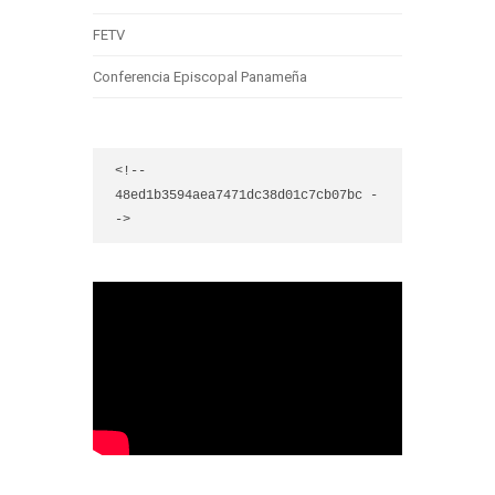
FETV
Conferencia Episcopal Panameña
<!-- 
48ed1b3594aea7471dc38d01c7cb07bc -
->