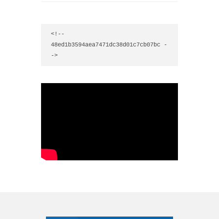
<!-- 
48ed1b3594aea7471dc38d01c7cb07bc -
->