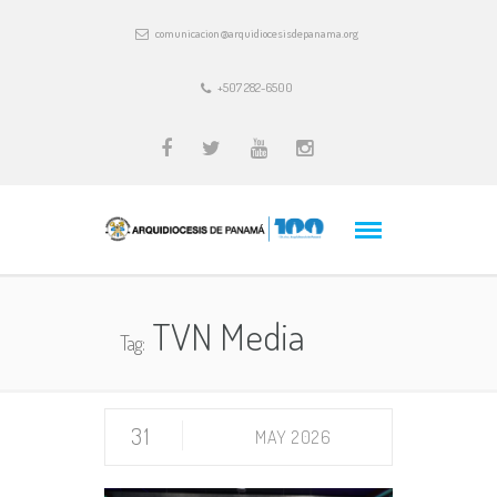
comunicacion@arquidiocesisdepanama.org
+507 282-6500
TVN Media
Tag:
31
MAY 2026