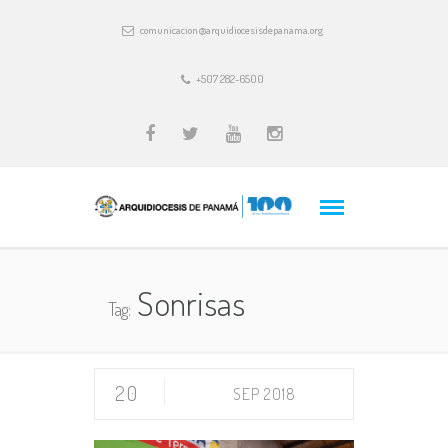
comunicacion@arquidiocesisdepanama.org
+507 282-6500
Sonrisas
Tag:
20
SEP 2018