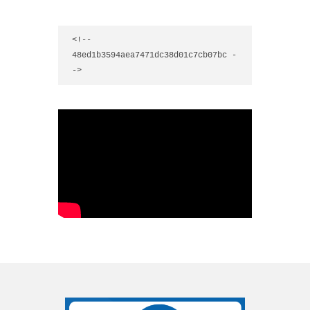
<!-- 
48ed1b3594aea7471dc38d01c7cb07bc -
->