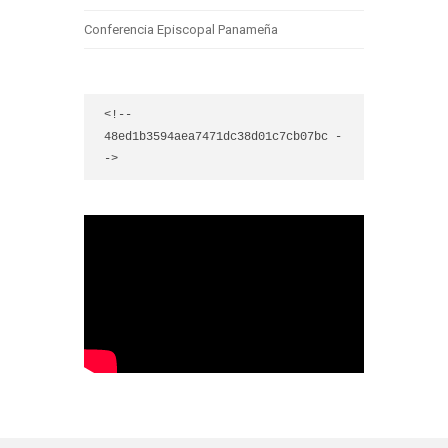
Conferencia Episcopal Panameña
<!-- 
48ed1b3594aea7471dc38d01c7cb07bc -
->